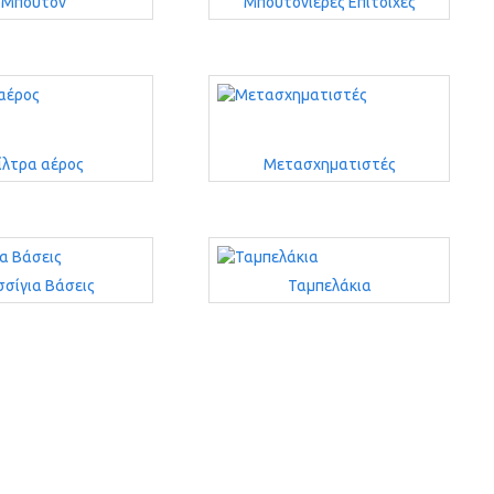
Μπουτόν
Μπουτονιέρες Επίτοιχες
λτρα αέρος
Μετασχηματιστές
σίγια Βάσεις
Ταμπελάκια