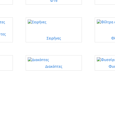
Φ16
πτες
Σειρήνες
Φί
Διακόπτες
Φυσ