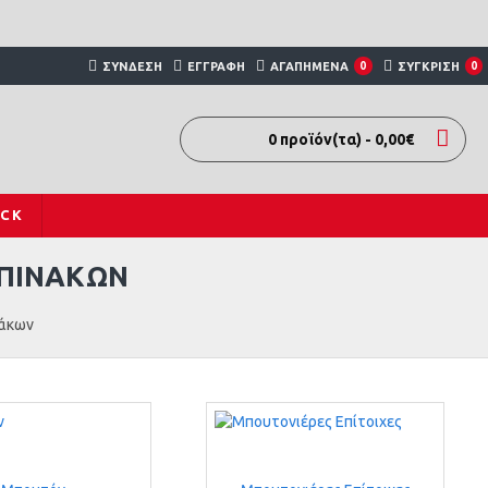
ΣΎΝΔΕΣΗ
ΕΓΓΡΑΦΉ
ΑΓΑΠΗΜΈΝΑ
0
ΣΎΓΚΡΙΣΗ
0
0 προϊόν(τα) - 0,00€
OCK
 ΠΙΝΆΚΩΝ
νάκων